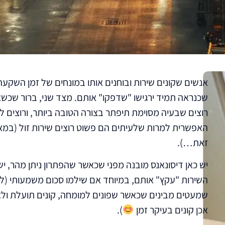
אנשים שקונים שירות ובוחנים אותו במונחים של זמן השקעה
שכנראה תמיד ירגישו "שדפקו" אותם. מצד שני, ברור שכשא
רוצים שבעיה מסוימת תיפתר בצורה הטובה ביותר, ורוצים 
האפשרית למרות שלעיתים הם פשוט רוצים שירות זול (במא
זאת…).
יש כאן דיסונאנס מובנה מפני שכאשר שהפתרון ניתן מהר, יש מ
השירות "עקץ" אותם, במיוחד אם שילמו סכום משמעותי (לא
שמעטים מבינים שכאשר שפונים למומחה, קונים תועלת ולא
אכן קונים בעיקר זמן
).