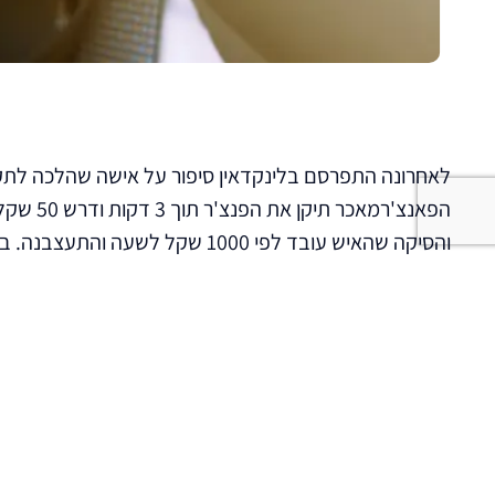
לאחרונה התפרסם בלינקדאין סיפור על אישה שהלכה לתקן 
הפאנצ'רמאכ
והסיקה שהאיש עובד לפי 1000 שקל ל
היא התמקדה בחישוב הרווחים התיאורטיים של נותן השיר
התשלום (הפנצ'ר תוקן במהירות והיעילות והיא יצאה לדרכ
לפי אותה אנלוגיה, בעולם העבודה – מנהל חכם צריך למדו
שנראה שהעובד השקיע בביצוע העבודה. כך יעודד יצירתיו
לעובדים שאינם נמדדים בסטופר. מנהל שעסוק בבקרת זמני
שמתמקד בלהיראות עסוק במקום בתוצאות, מבזבז את זמנ